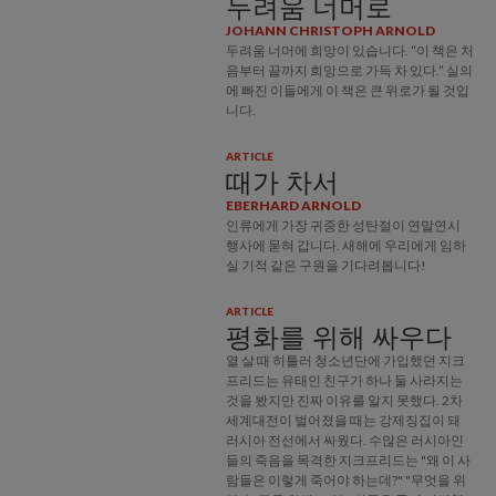
두려움 너머로
JOHANN CHRISTOPH ARNOLD
두려움 너머에 희망이 있습니다. “이 책은 처
음부터 끝까지 희망으로 가득 차 있다.” 실의
에 빠진 이들에게 이 책은 큰 위로가 될 것입
니다.
ARTICLE
때가 차서
EBERHARD ARNOLD
인류에게 가장 귀중한 성탄절이 연말연시
행사에 묻혀 갑니다. 새해에 우리에게 임하
실 기적 같은 구원을 기다려봅니다!
ARTICLE
평화를 위해 싸우다
열 살 때 히틀러 청소년단에 가입했던 지크
프리드는 유태인 친구가 하나 둘 사라지는
것을 봤지만 진짜 이유를 알지 못했다. 2차
세계대전이 벌어졌을 때는 강제징집이 돼
러시아 전선에서 싸웠다. 수많은 러시아인
들의 죽음을 목격한 지크프리드는 "왜 이 사
람들은 이렇게 죽어야 하는데?" "무엇을 위