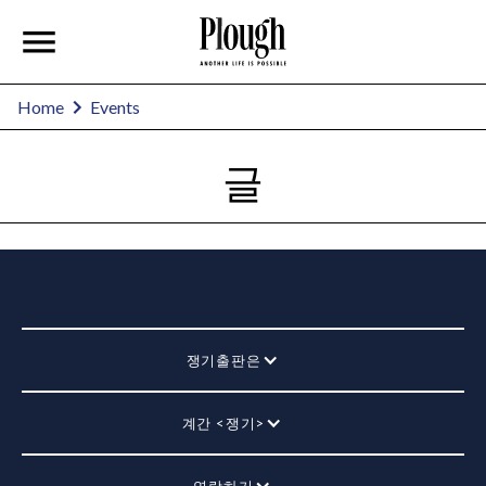
Home
Events
글
쟁기출판은
계간 <쟁기>