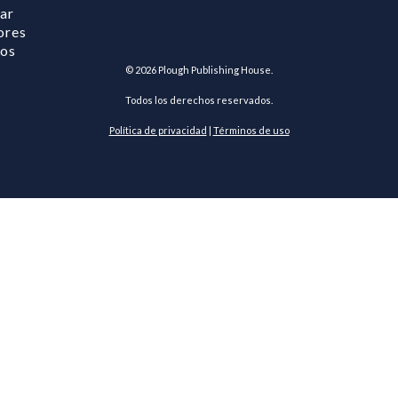
ar
ores
ros
©
2026
Plough Publishing House.
Todos los derechos reservados.
Política de privacidad
|
Términos de uso