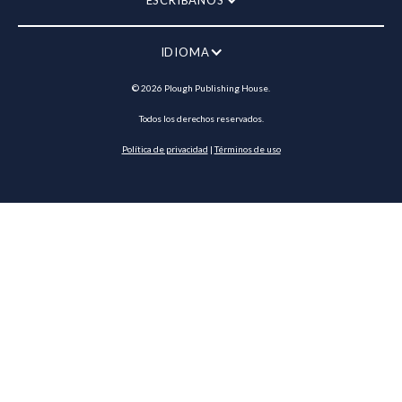
ESCRÍBANOS
IDIOMA
©
2026
Plough Publishing House.
Todos los derechos reservados.
Política de privacidad
|
Términos de uso