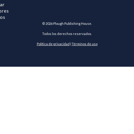
ar
ores
ros
©
2026
Plough Publishing House.
Todos los derechos reservados.
Política de privacidad
|
Términos de uso