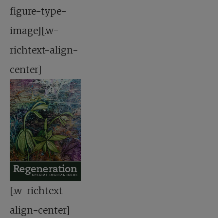
figure-type-
image][.w-
richtext-align-
center]
[.w-richtext-
align-center]