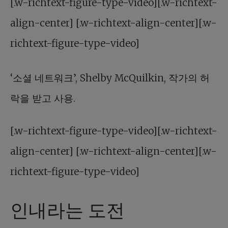
[.w-richtext-figure-type-video][.w-richtext-
align-center] [.w-richtext-align-center][.w-
richtext-figure-type-video]
‘소셜 네트워크’, Shelby McQuilkin, 작가의 허
락을 받고 사용.
[.w-richtext-figure-type-video][.w-richtext-
align-center] [.w-richtext-align-center][.w-
richtext-figure-type-video]
인내라는 도전