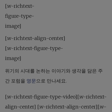
[.w-richtext-
figure-type-
image]
[.w-richtext-align-center]
[.w-richtext-figure-type-
image]
위기의 시대를 논하는 이야기와 생각을 담은 주
간 포럼을
영문
으로 만나세요.
[.w-richtext-figure-type-video][.w-richtext-
align-center] [.w-richtext-align-center][.w-