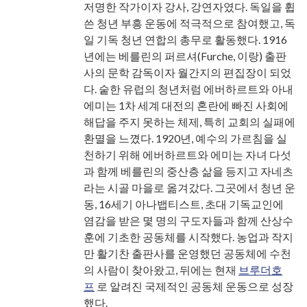
저명한 작가이자 강사, 강연자였다. 독일을 휩
쓴 청년 부흥 운동에 적극적으로 참여했고, 독
일 기독 청년 연합의 총무로 활동했다. 1916
년에는 베를린의 퍼르셔(Furche, 이랑) 출판
사의 문학 감독이자 월간지의 편집장이 되었
다. 숱한 유럽의 청년처럼 에버하르트와 아내
에미는 1차 세계 대전의 혼란에 빠진 사회에
해답을 주지 못하는 체제, 특히 교회의 실패에
환멸을 느꼈다. 1920년, 예수의 가르침을 실
천하기 위해 에버하르트와 에미는 자녀 다섯
과 함께 베를린의 중산층 삶을 등지고 자네츠
라는 시골 마을로 옮겨갔다. 그곳에서 청년 운
동, 16세기 아나뱁티스트, 초대 기독교인에
염감을 받은 몇 명의 구도자들과 함께 산상수
훈에 기초한 공동체를 시작했다. 농업과 작지
만 활기찬 출판사를 운영했던 공동체에 수천
의 사람이 찾아왔고, 뒤에는 현재
브루더호
프
로 알려진 국제적인 공동체 운동으로 성장
했다.