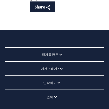
Share
쟁기출판은
계간 <쟁기>
연락하기
언어