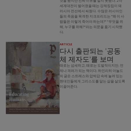
것을 봤지만 진짜 이유를 알지 못했다. 2차
세계대전이 벌어졌을 때는 강제징집이 돼
러시아 전선에서 싸웠다. 수많은 러시아인
들의 죽음을 목격한 지크프리드는 "왜 이 사
람들은 이렇게 죽어야 하는데?" "무엇을 위
해, 누구를 위해?"라는 의문을 품기 시작했
다.
ARTICLE
다시 출판되는 '공동
체 제자도'를 보며
때로는 섬세하고, 때로는 도발적이지만, 언
제나 격려가 되는 책이다. 하인리히 아놀드
의 글은 스트레스와 압박감 속에 눌려 있는
현대인들에게 그리스도를 닮는 삶을 살도록
이끌어준다.