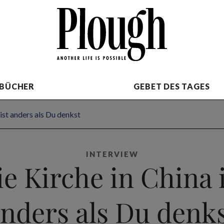
BÜCHER
GEBET DES TAGES
 ist anders als Du denkst
INTERVIEW
e Kirche in China 
nders als Du denk