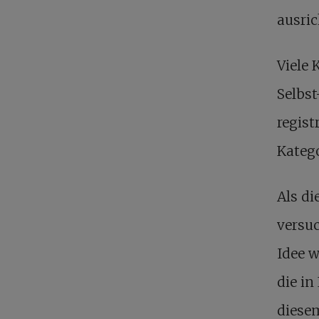
ausric
Viele 
Selbst
regist
Katego
Als di
versuc
Idee w
die in
diesem