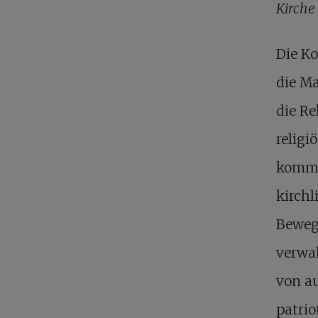
Kirche
Die K
die Ma
die Re
religi
kommun
kirchl
Bewegu
verwal
von a
patrio