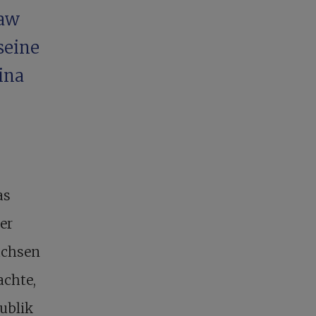
Law
seine
ina
as
er
achsen
achte,
ublik