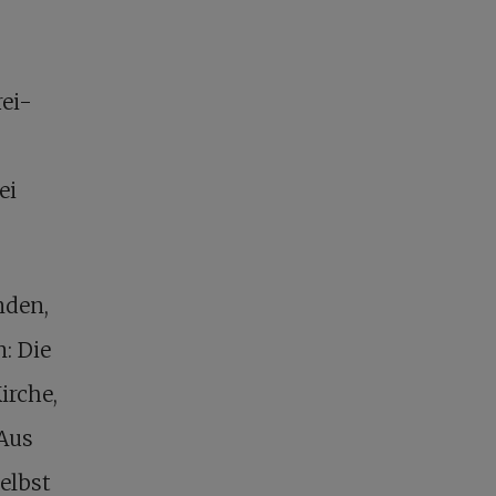
rei-
ei
nden,
: Die
irche,
 Aus
elbst