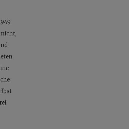
1949
nicht,
und
neten
eine
sche
elbst
rei