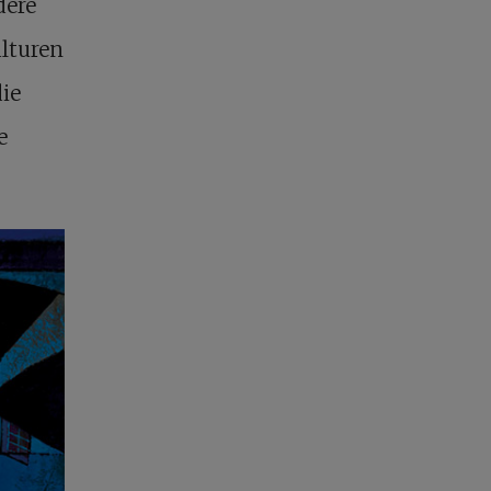
dere
ulturen
ie
e