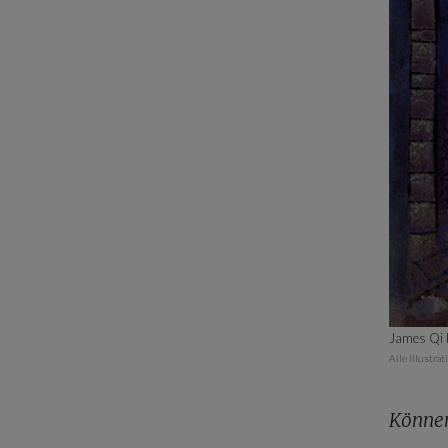
James Qi
Alle Illustr
Können