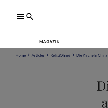
MAGAZIN
Home
Articles
ReligiOhne?
Die Kirche in China
Di
a