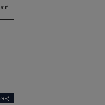
auf.
are