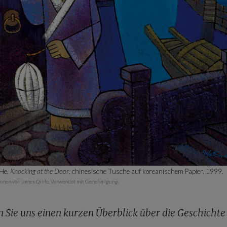
 He,
Knocking at the Door
, chinesische Tusche auf koreanischem Papier, 1999.
ationen von James Qi He. Verwendet mit Genehmigung.
 Sie uns einen kurzen Überblick über die Geschichte