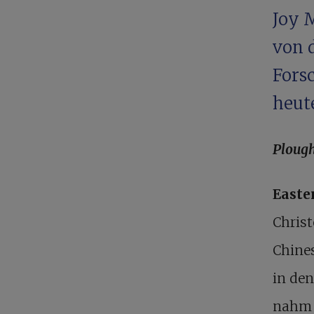
Joy 
von d
Fors
heut
Ploug
Easte
Chris
Chine
in den
nahm 