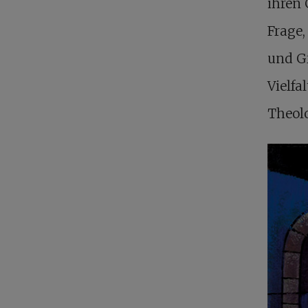
ihren 
Frage,
und Gr
Vielfa
Theolo