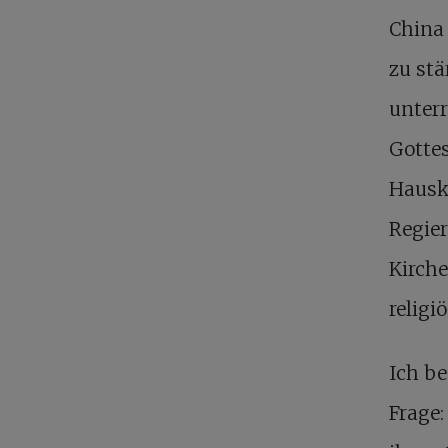
China 
zu stä
unterr
Gottes
Hauski
Regie
Kirche
religi
Ich b
Frage: