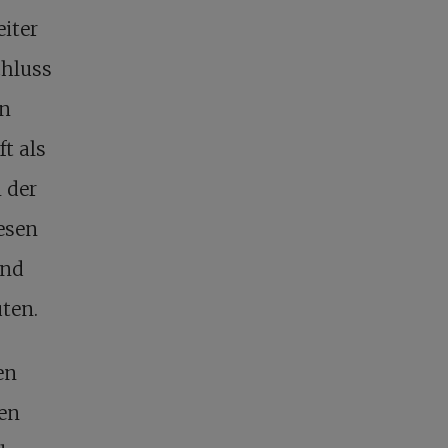
eiter
chluss
en
t als
 der
esen
und
ten.
en
ten