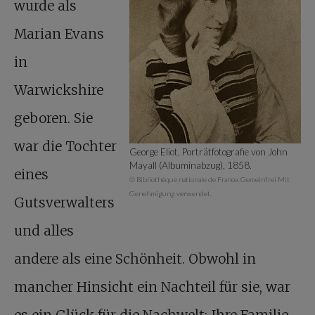
wurde als
Marian Evans
in
Warwickshire
geboren. Sie
war die Tochter
George Eliot, Porträtfotografie von John
Mayall (Albuminabzug), 1858.
eines
© Bibliothèque nationale de France. Gemeinfrei Mit
Genehmigung verwendet.
Gutsverwalters
und alles
andere als eine Schönheit. Obwohl in
mancher Hinsicht ein Nachteil für sie, war