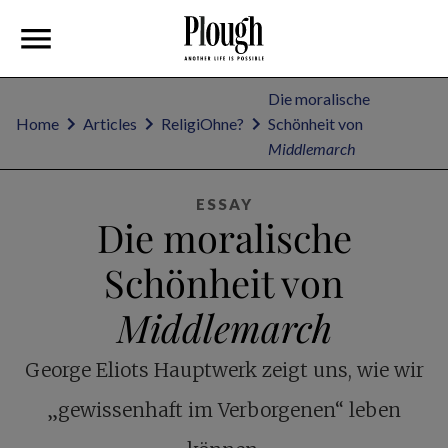
Die moralische
Home
Articles
ReligiOhne?
Schönheit von
Middlemarch
ESSAY
Die moralische
Schönheit von
Middlemarch
George Eliots Hauptwerk zeigt uns, wie wir
„gewissenhaft im Verborgenen“ leben