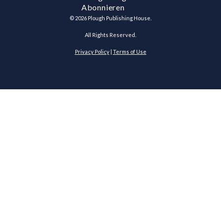
Abonnieren
©
2026
Plough Publishing House.
All Rights Reserved.
Privacy Policy
|
Terms of Use