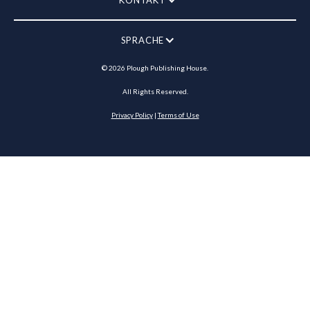
KONTAKT
SPRACHE
©
2026
Plough Publishing House.
All Rights Reserved.
Privacy Policy
|
Terms of Use