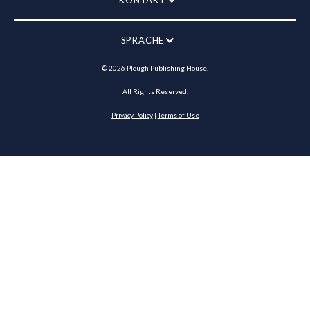
KONTAKT
SPRACHE
©
2026
Plough Publishing House.
All Rights Reserved.
Privacy Policy
|
Terms of Use