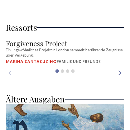
Ressorts
Forgiveness Project
M
Ein ungewöhnliches Projekt in London sammelt berührende Zeugnisse
D
über Vergebung.
M
MARINA CANTACUZINO
FAMILIE UND FREUNDE
M
Ältere Ausgaben
D
F