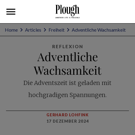
Home
Articles
Freiheit
Adventliche Wachsamkeit
REFLEXION
Adventliche
Wachsamkeit
Die Adventszeit ist geladen mit
hochgradigen Spannungen.
GERHARD LOHFINK
17 DEZEMBER 2024