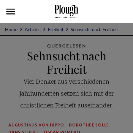
Home
Articles
Freiheit
Sehnsucht nach Freiheit
QUERGELESEN
Sehnsucht nach
Freiheit
Vier Denker aus verschiedenen
Jahrhunderten setzen sich mit der
christlichen Freiheit auseinander.
AUGUSTINUS VON HIPPO
DOROTHEE SÖLLE
HANS SCHOLL
OSCAR ROMERO