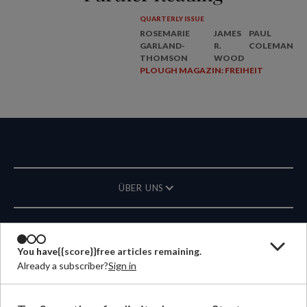
QUARTERLY ISSUE
ROSEMARIE
JAMES
PAUL
GARLAND-
R.
COLEMAN
THOMSON
WOOD
PLOUGH MAGAZIN: FREIHEIT
ÜBER UNS
MAGAZIN
You have
{{score}}
free articles remaining.
Already a subscriber?
Sign in
KONTAKT