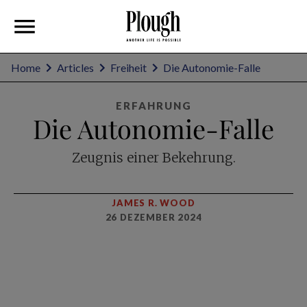
Home
Articles
Freiheit
Die Autonomie-Falle
ERFAHRUNG
Die Autonomie-Falle
Zeugnis einer Bekehrung.
JAMES R. WOOD
26 DEZEMBER 2024