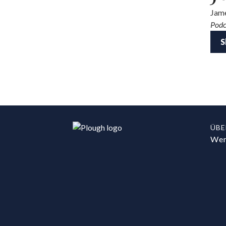
Jame
Podc
S
ÜBE
Wer