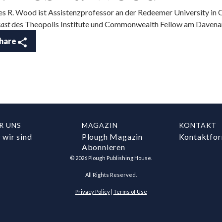
s R. Wood ist Assistenzprofessor an der Redeemer University in 
ast
des Theopolis Institute und Commonwealth Fellow am Davenant
hare
R UNS
MAGAZIN
KONTAKT
 wir sind
Plough Magazin
Kontaktfor
Abonnieren
©
2026
Plough Publishing House.
All Rights Reserved.
Privacy Policy
|
Terms of Use