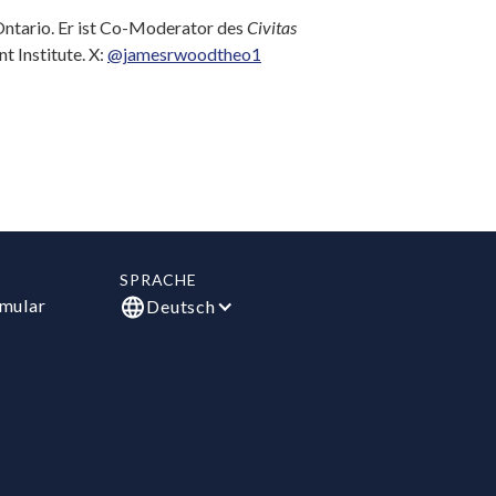
Ontario. Er ist Co-Moderator des
Civitas
 Institute. X:
@jamesrwoodtheo1
SPRACHE
mular
Deutsch