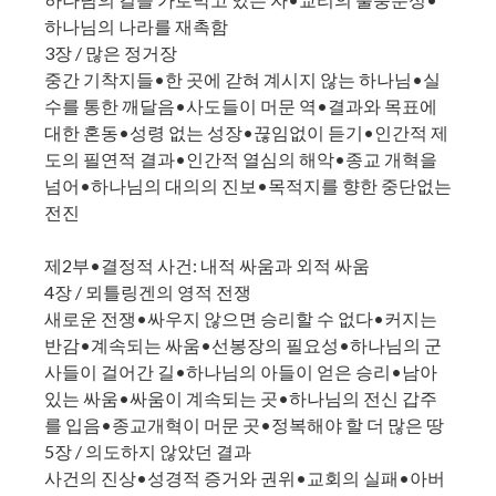
하나님의 나라를 재촉함
3장 / 많은 정거장
중간 기착지들•한 곳에 갇혀 계시지 않는 하나님•실
수를 통한 깨달음•사도들이 머문 역•결과와 목표에
대한 혼동•성령 없는 성장•끊임없이 듣기•인간적 제
도의 필연적 결과•인간적 열심의 해악•종교 개혁을
넘어•하나님의 대의의 진보•목적지를 향한 중단없는
전진
제2부•결정적 사건: 내적 싸움과 외적 싸움
4장 / 뫼틀링겐의 영적 전쟁
새로운 전쟁•싸우지 않으면 승리할 수 없다•커지는
반감•계속되는 싸움•선봉장의 필요성•하나님의 군
사들이 걸어간 길•하나님의 아들이 얻은 승리•남아
있는 싸움•싸움이 계속되는 곳•하나님의 전신 갑주
를 입음•종교개혁이 머문 곳•정복해야 할 더 많은 땅
5장 / 의도하지 않았던 결과
사건의 진상•성경적 증거와 권위•교회의 실패•아버