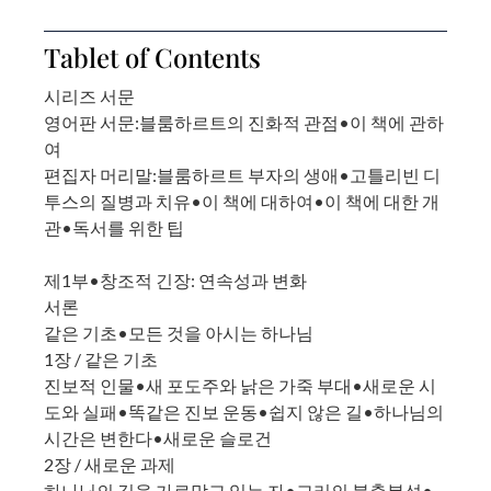
Tablet of Contents
시리즈 서문
영어판 서문:블룸하르트의 진화적 관점•이 책에 관하
여
편집자 머리말:블룸하르트 부자의 생애•고틀리빈 디
투스의 질병과 치유•이 책에 대하여•이 책에 대한 개
관•독서를 위한 팁
제1부•창조적 긴장: 연속성과 변화
서론
같은 기초•모든 것을 아시는 하나님
1장 / 같은 기초
진보적 인물•새 포도주와 낡은 가죽 부대•새로운 시
도와 실패•똑같은 진보 운동•쉽지 않은 길•하나님의
시간은 변한다•새로운 슬로건
2장 / 새로운 과제
하나님의 길을 가로막고 있는 자•교리의 불충분성•