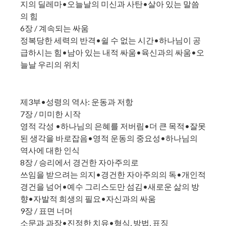
지의 딜레마•오늘날의 미신과 사탄•살아 있는 말씀
의 힘
6장 / 계속되는 싸움
정복당한 세력의 반격•쉴 수 없는 시간•하나님이 공
급하시는 힘•남아 있는 내적 싸움•육신과의 싸움•오
늘날 우리의 위치
제3부•성령의 역사: 운동과 저항
7장 / 미미한 시작
영적 각성 •하나님의 은혜를 저버림•더 큰 목적•잘못
된 생각을 바로잡음•영적 운동의 중요성•하나님의
역사에 대한 인식
8장 / 승리에서 경건한 자아주의로
쓰임을 받으려는 의지•경건한 자아주의의 독•개인적
경건을 넘어•예수 그리스도만 섬김•새로운 삶의 방
향•자발적 희생의 필요•자신과의 싸움
9장 / 표면 너머
소문과 과장•진정한 치유•형식, 방법, 표징