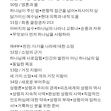
10장 / 영혼과 몸
하나님이 주신 법•편향적 접근을 넘어•의사이자 상
담가이신 예수님•현대 의학과 내적 도움
11장 / 최종 결정권자 213
아버지의 실수•하나님의 나라냐 교회냐•순종과 자유
•무엇보다 먼저 하나님을 사랑하라
제4부•전진: 다가올 나라에 대한 소망
12장 / 소망의 근거
하나님께 사로잡힘•인간의 발전이 아닌 하나님의 일
•동일한 목표
13장 / 거짓 지팡이
세 가지 소망•세 개의 거짓 지팡이
14장 / 새로운 부어주심
성령론•성령과 우리의 관계•피조세계와 성령의 역사
•성령의 지속적 사역•완성된 성령의 사역•직접적인
인도하심에 대한 약속•성령의 부재•성령이여 임하소
서!•거룩하신 분을 위한 준비