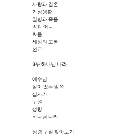
사랑과 결혼
가정생활
질병과 죽음
악과 어둠
싸움
세상의 고통
선교
3부 하나님 나라
예수님
살아 있는 말씀
십자가
구원
성령
하나님 나라
성경 구절 찾아보기