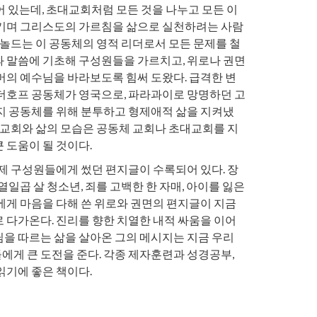
어 있는데, 초대교회처럼 모든 것을 나누고 모든 이
기며 그리스도의 가르침을 삶으로 실천하려는 사람
아놀드는 이 공동체의 영적 리더로서 모든 문제를 철
 말씀에 기초해 구성원들을 가르치고, 위로나 권면
머의 예수님을 바라보도록 힘써 도왔다. 급격한 변
더호프 공동체가 영국으로, 파라과이로 망명하던 고
지 공동체를 위해 분투하고 형제애적 삶을 지켜냈
는 교회와 삶의 모습은 공동체 교회나 초대교회를 지
 도움이 될 것이다.
실제 구성원들에게 썼던 편지글이 수록되어 있다. 장
열일곱 살 청소년, 죄를 고백한 한 자매, 아이를 잃은
에게 마음을 다해 쓴 위로와 권면의 편지글이 지금
 다가온다. 진리를 향한 치열한 내적 싸움을 이어
을 따르는 삶을 살아온 그의 메시지는 지금 우리
게 큰 도전을 준다. 각종 제자훈련과 성경공부,
읽기에 좋은 책이다.