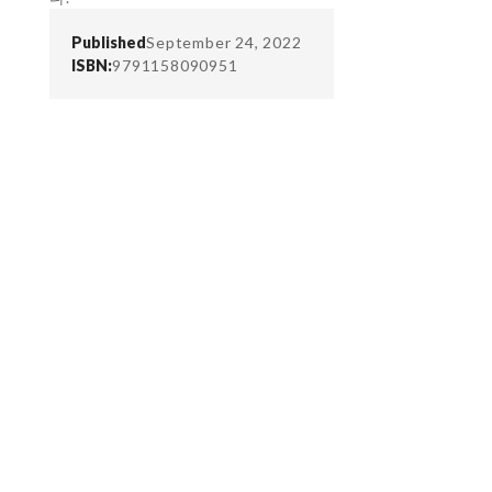
Published
September 24, 2022
ISBN:
9791158090951