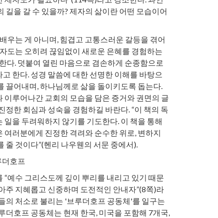
 길을 갈 수 있을까? 제자의 삶이란 어떤 모습이어
 배우는 게 아니며, 힘겹고 고통스러운 갈등을 겪어
 제자도는 오히려 끊임없이 새로운 은혜를 경험하는
 말한다. 덧붙여 열린 마음으로 겸손하게 순종함으로
고 한다. 성경 말씀에 대한 선명한 이해를 바탕으
를 끌어내며, 하나님께로 삶을 돌이키도록 돕는다.
 이루어나간 교회의 모습을 담은 증거와 권면의 글
진정한 회심과 성숙을 경험하길 바란다. “이 책의 독
 일을 두려워하지 않기를 기도한다. 이 책을 통해
 여러분에게 진정한 격려와 순수한 위로, 변하지
 줄 것이다”(헨리 나우웬의 서문 중에서).
브루더호프
 “예수 그리스도께 깊이 뿌리를 내리고 있기 때문
 아주 지혜롭고 신중하며 도전적인 안내자”(8쪽)라
제들의 처소로 불리는 '브루더호프 공동체'를 일구는
루더호프 공동체는 현재 한국, 미국을 포함해 7개국,