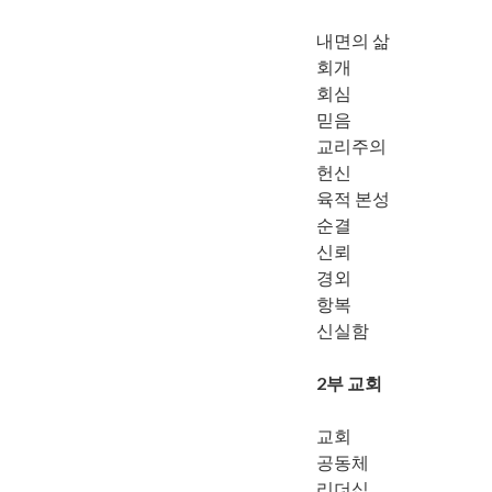
내면의 삶
회개
회심
믿음
교리주의
헌신
육적 본성
순결
신뢰
경외
항복
신실함
2부 교회
교회
공동체
리더십