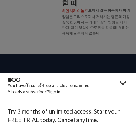
힐 때
보이지 않는 싸움에 대하여
하인리히 아놀드
양심은 그리스도께서 거하시는 영혼의 가장
깊숙한 곳에서 우리에게 삶의 방향을 제시
한다. 이런 양심이 주도권을 잡을 때, 우리는
유혹에 굴복하지 않는다.
You have
{{score}}
free articles remaining.
쟁기출판은
Already a subscriber?
Sign in
계간 <쟁기>
Try 3 months of unlimited access. Start your
FREE TRIAL today. Cancel anytime.
연락하기