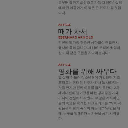
음부터 끝까지 희망으로 가득 차 있다.” 실의
에 빠진 이들에게 이 책은 큰 위로가 될 것입
니다.
ARTICLE
때가 차서
EBERHARD ARNOLD
인류에게 가장 귀중한 성탄절이 연말연시
행사에 묻혀 갑니다. 새해에 우리에게 임하
실 기적 같은 구원을 기다려봅니다!
ARTICLE
평화를 위해 싸우다
열 살 때 히틀러 청소년단에 가입했던 지크
프리드는 유태인 친구가 하나 둘 사라지는
것을 봤지만 진짜 이유를 알지 못했다. 2차
세계대전이 벌어졌을 때는 강제징집이 돼
러시아 전선에서 싸웠다. 수많은 러시아인
들의 죽음을 목격한 지크프리드는 "왜 이 사
람들은 이렇게 죽어야 하는데?" "무엇을 위
해, 누구를 위해?"라는 의문을 품기 시작했
다.