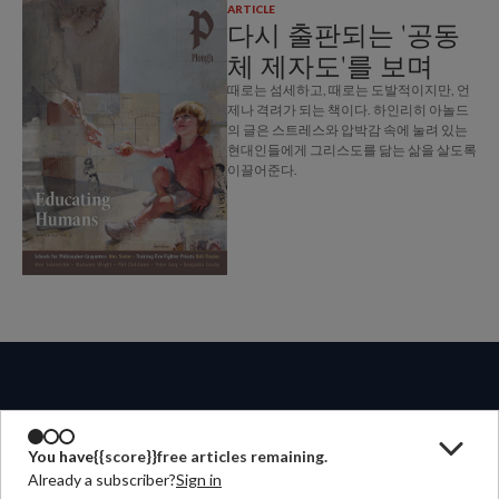
ARTICLE
다시 출판되는 '공동
체 제자도'를 보며
때로는 섬세하고, 때로는 도발적이지만, 언
제나 격려가 되는 책이다. 하인리히 아놀드
의 글은 스트레스와 압박감 속에 눌려 있는
현대인들에게 그리스도를 닮는 삶을 살도록
이끌어준다.
쟁기출판은
You have
{{score}}
free articles remaining.
Already a subscriber?
Sign in