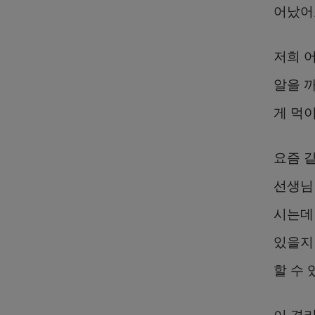
어났어
저희 
알을 
게 먹
요즘 
선생님
시는데
있을지
할 수
이 격