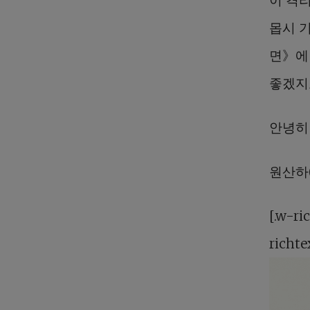
몹시 
면》에
좋겠지
안녕히
원산하(
[.w-ri
richte