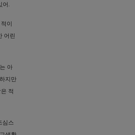
있어.
 적이
한 어린
는 아
 하지만
은 적
조심스
학교생활