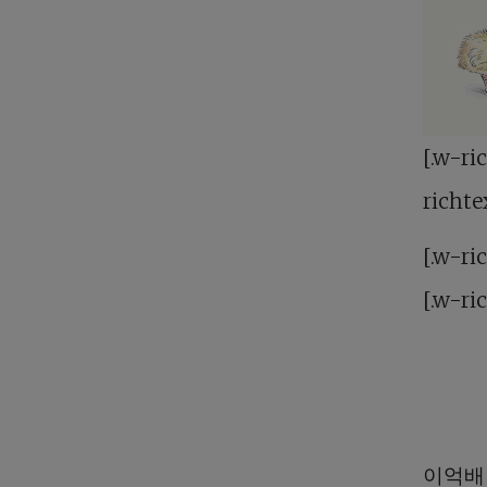
[.w-ri
richte
[.w-ri
[.w-ri
이억배