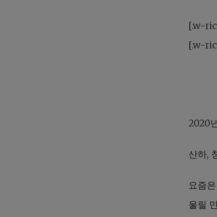
[.w-ri
[.w-ri
2020
산하,
요즘은 
울릴 