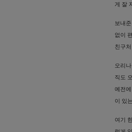
게 잘 
보내준
없이 
친구처
오리나
직도 
예전에
이 있
여기 
럽게 