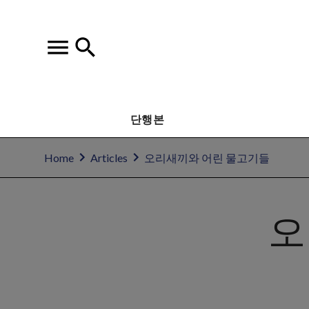
단행본
Home
Articles
오리새끼와 어린 물고기들
오