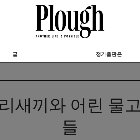
글
쟁기출판은
리새끼와 어린 물
들