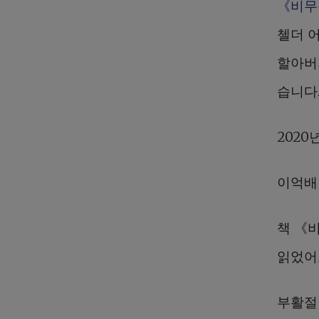
《비무
첼더 
할아버
습니다
2020
이억배
책 《
읽었어
부활절