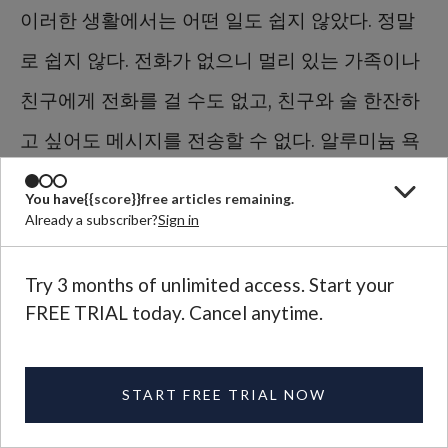
이러한 생활에서는 어떤 일도 쉽지 않았다. 정말
로 쉽지 않다. 전화가 없으니 멀리 있는 가족이나
친구에게 전화를 걸 수도 없고, 친구와 술 한잔하
고 싶어도 메시지를 전송할 수 없다. 알루미늄 욕
조 안에 쭈그려 앉아서 물 주전자로 물을 부어가
You have
{{score}}
free articles remaining.
며 빨래를 한다는 게 비낭만적으로 들린다면, 맞
Already a subscriber?
Sign in
다, 정말 낭만이라곤 찾아볼 수 없다. 하지만 나는
Try 3 months of unlimited access. Start your
이런 방식의 삶이 나름대로의 패턴, 오래되어 잊
FREE TRIAL today. Cancel anytime.
혀진 해법을 갖고 있다는 걸 배웠다. 끝없이 밀려
드는 이메일, 문자, 전화 대신에 나는 하루에 한두
START FREE TRIAL NOW
통의 편지를 받는다. 이 편지들은 나에게 참 소중