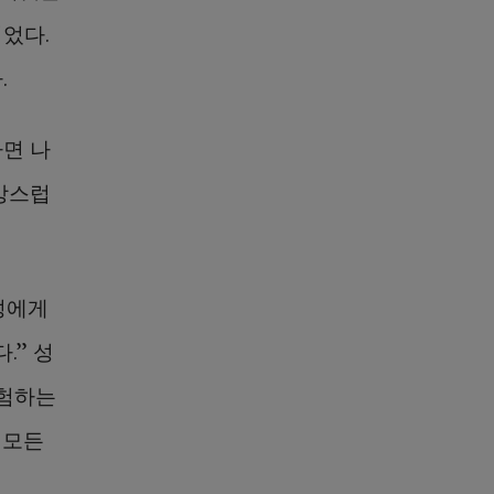
었다.
.
면 나
망스럽
성에게
.” 성
경험하는
 모든