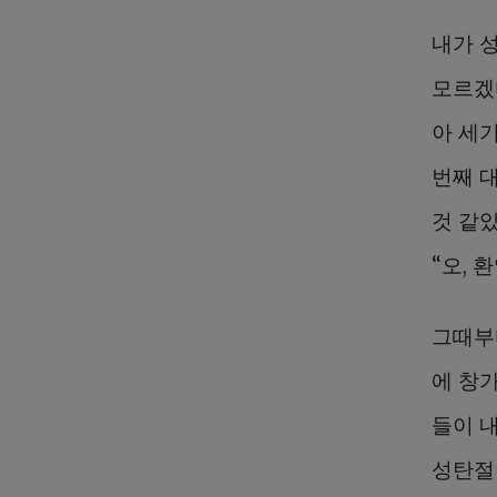
내가 
모르겠
아 세기
번째 
것 같았
“오, 
그때부
에 창
들이 
성탄절