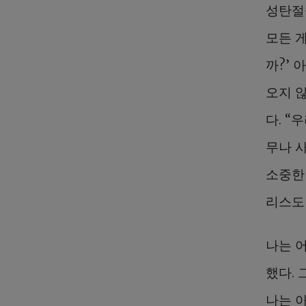
성탄절
모든 
까?’ 
오지 않
다. “
무나 
소중한 
리스도
나는 
했다.
나는 