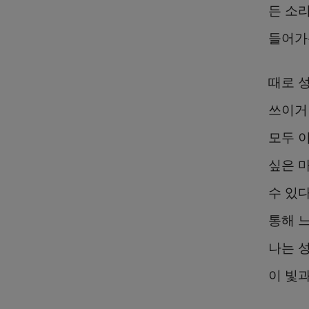
든 소리
들어가
때로 
쓰이거
모두 
싶은 
수 있
통해 
나는 
이 빛