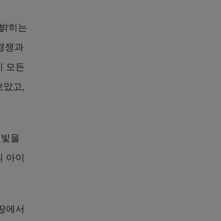
 밝히는
 경쟁과
이 모든
보았고,
 빛을
의 아이
 땅에서