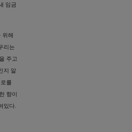
새 임금
 위해
 우리는
을 주고
인지 알
서로를
한 향이
여있다.