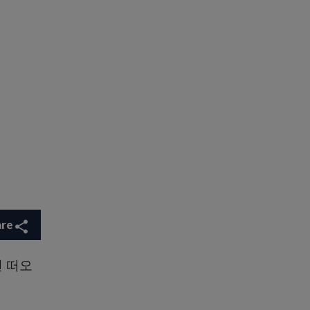
are
 떠오