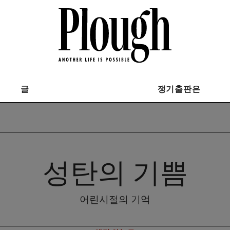
글
쟁기출판은
성탄의 기쁨
어린시절의 기억