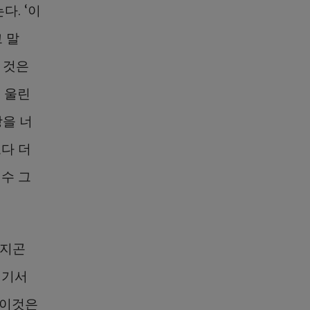
. ‘이
 말
 것은
이 울린
상을 너
보다 더
예수 그
빠지곤
거기서
 이것은