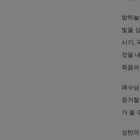
밤하늘
빛을 상
시기, 
것을 내
죽음의
예수님
증거할
가 될 
성탄의