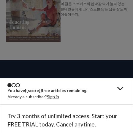
의 글은 스트레스와 압박감 속에 눌려 있는
현대인들에게 그리스도를 닮는 삶을 살도록
이끌어준다.
You have
{{score}}
free articles remaining.
쟁기출판은
Already a subscriber?
Sign in
계간 <쟁기>
Try 3 months of unlimited access. Start your
FREE TRIAL today. Cancel anytime.
연락하기