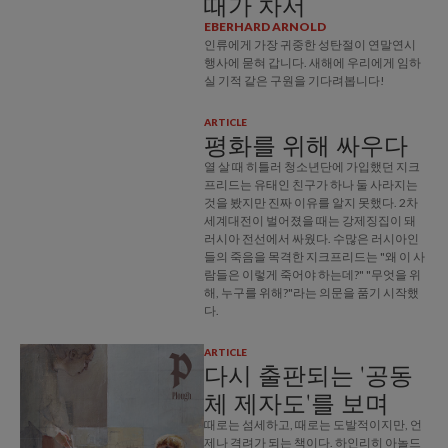
때가 차서
EBERHARD ARNOLD
인류에게 가장 귀중한 성탄절이 연말연시
행사에 묻혀 갑니다. 새해에 우리에게 임하
실 기적 같은 구원을 기다려봅니다!
ARTICLE
평화를 위해 싸우다
열 살 때 히틀러 청소년단에 가입했던 지크
프리드는 유태인 친구가 하나 둘 사라지는
것을 봤지만 진짜 이유를 알지 못했다. 2차
세계대전이 벌어졌을 때는 강제징집이 돼
러시아 전선에서 싸웠다. 수많은 러시아인
들의 죽음을 목격한 지크프리드는 "왜 이 사
람들은 이렇게 죽어야 하는데?" "무엇을 위
해, 누구를 위해?"라는 의문을 품기 시작했
다.
ARTICLE
다시 출판되는 '공동
체 제자도'를 보며
때로는 섬세하고, 때로는 도발적이지만, 언
제나 격려가 되는 책이다. 하인리히 아놀드