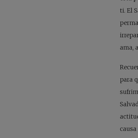
ti. El
perman
irrepa
ama, a
Recuer
para q
sufrim
Salvad
actitu
causa 