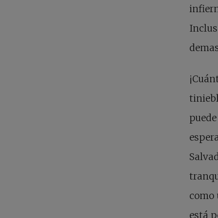
infier
Inclus
demas
¡Cuánt
tinieb
puede 
espera
Salva
tranqu
como u
está p