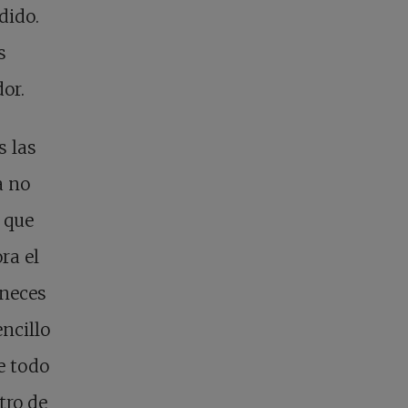
dido.
s
or.
s las
a no
 que
ra el
aneces
ncillo
e todo
tro de