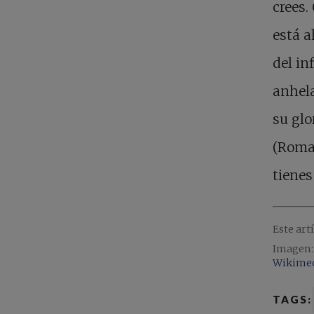
crees.
está a
del in
anhela
su glo
(Roman
tienes
Este art
Imagen:
Wikime
TAGS: