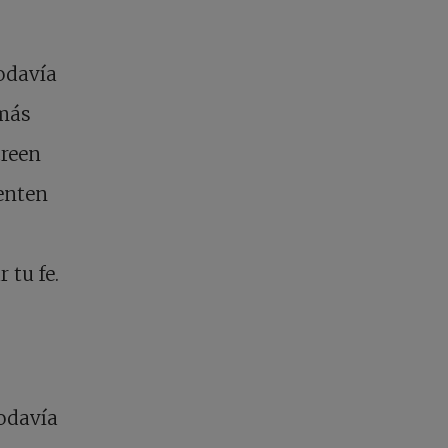
todavía
 más
creen
ienten
 tu fe.
todavía