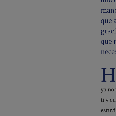
uno 
mane
que 
graci
que 
nece
H
ya no 
ti y q
estuvi