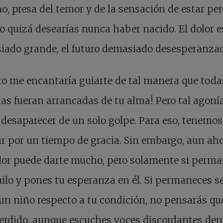
no, presa del temor y de la sensación de estar per
o quizá desearías nunca haber nacido. El dolor e
iado grande, el futuro demasiado desesperanzad
o me encantaría guiarte de tal manera que toda
las fueran arrancadas de tu alma! Pero tal agoní
desaparecer de un solo golpe. Para eso, tenemos
r por un tiempo de gracia. Sin embargo, aun aho
dor puede darte mucho, pero solamente si perm
ilo y pones tu esperanza en él. Si permaneces se
n niño respecto a tu condición, no pensarás qu
erdido, aunque escuches voces discordantes den