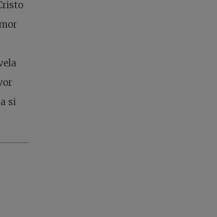
Cristo
emor
vela
vor
a si