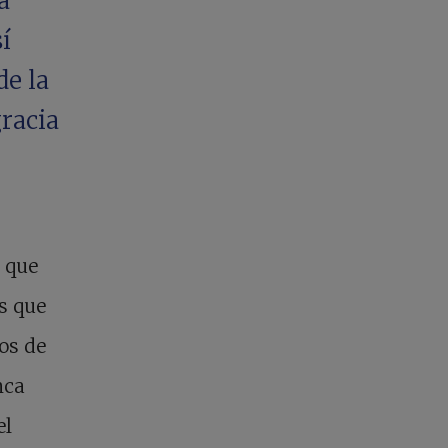
a
í
e la
gracia
l que
as que
jos de
nca
el