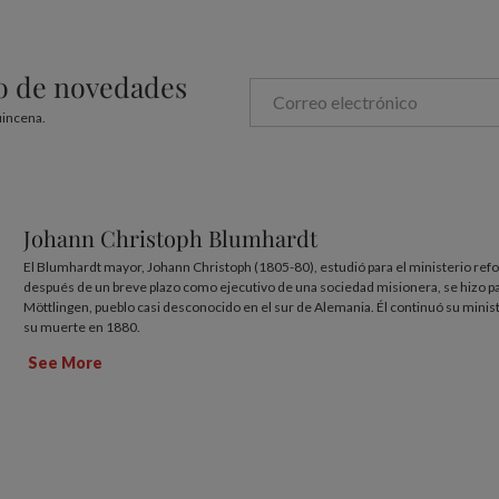
eo de novedades
uincena.
Johann Christoph Blumhardt
El Blumhardt mayor, Johann Christoph (1805-80), estudió para el ministerio ref
después de un breve plazo como ejecutivo de una sociedad misionera, se hizo p
Möttlingen, pueblo casi desconocido en el sur de Alemania. Él continuó su minis
su muerte en 1880.
See More