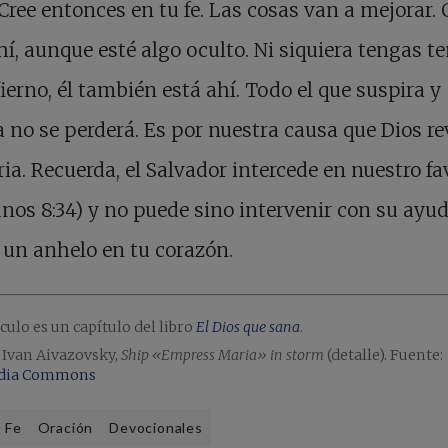
 Cree entonces en tu fe. Las cosas van a mejorar. 
hí, aunque esté algo oculto. Ni siquiera tengas t
fierno, él también está ahí. Todo el que suspira y
 no se perderá. Es por nuestra causa que Dios re
ria. Recuerda, el Salvador intercede en nuestro fa
os 8:34) y no puede sino intervenir con su ayud
 un anhelo en tu corazón.
ículo es un capítulo del libro
El Dios que sana
.
 Ivan Aivazovsky,
Ship «Empress Maria» in storm
(detalle). Fuente:
dia Commons
Fe
Oración
Devocionales