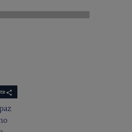
tir
paz
ino