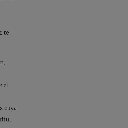
r te
n,
e el
os cuya
tu...