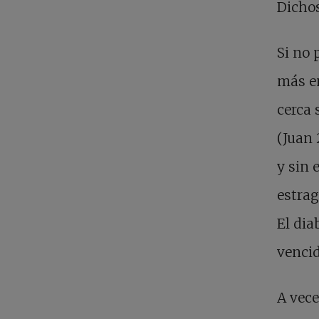
Dichos
Si no 
más en
cerca 
(Juan 
y sin 
estrag
El dia
vencid
A vece