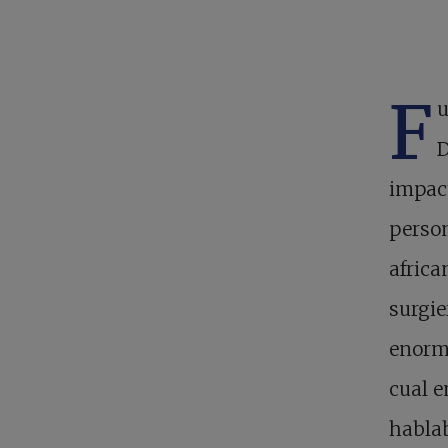
F
u
D
impact
person
africa
surgie
enorme
cual 
hablab