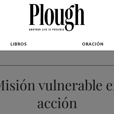
LIBROS
ORACIÓN
isión vulnerable 
acción