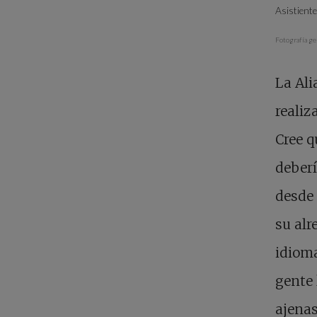
Asistiente
Fotografía ge
La Ali
realiz
Cree q
deberí
desde 
su alr
idiom
gente 
ajenas