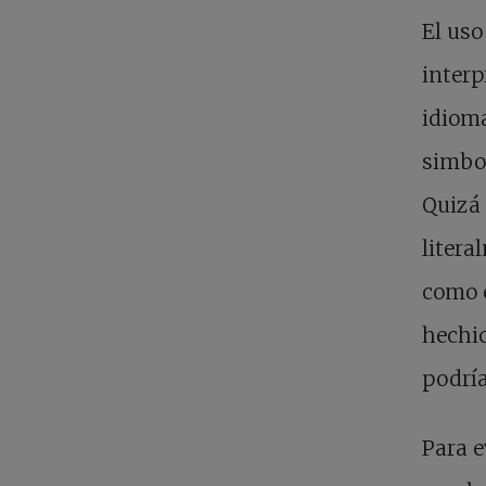
El uso
interp
idioma
simbol
Quizá 
litera
como e
hechic
podría
Para e