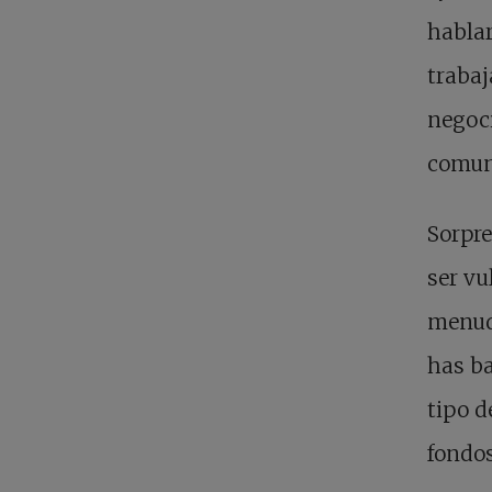
hablar
trabaj
negoci
comun
Sorpre
ser vu
menudo
has ba
tipo d
fondos