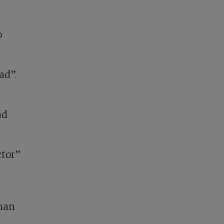
o
ad”.
ad
ctor”
 han