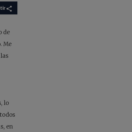
tir
o de
o. Me
las
, lo
 todos
s, en