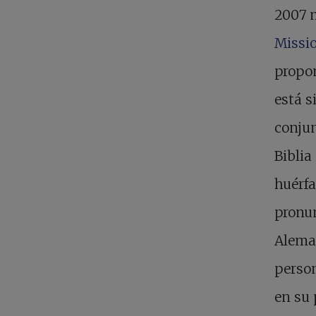
2007 m
Missi
propon
está s
conjun
Biblia
huérfa
pronun
Aleman
person
en su 