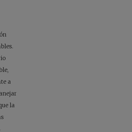
ión
bles.
io
ble,
te a
anejar
que la
as
s