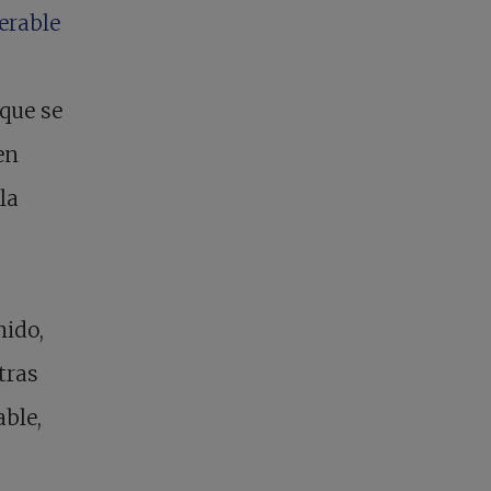
nerable
 que se
en
la
nido,
tras
able,