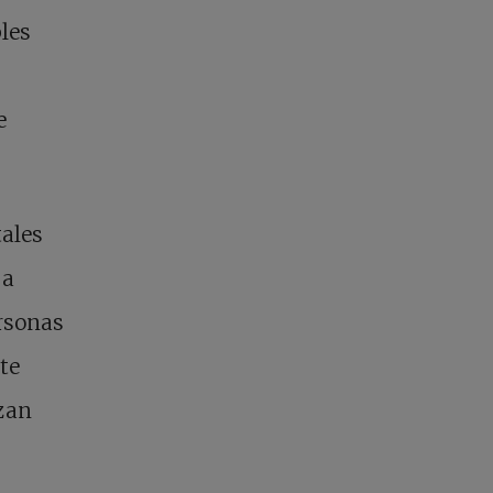
bles
e
tales
 a
rsonas
te
izan