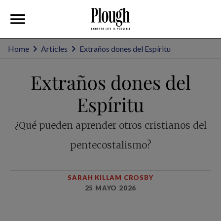
Home
Articles
Extraños dones del Espíritu
Extraños dones del
Espíritu
¿Qué pueden aprender otros cristianos del
pentecostalismo?
SARAH KILLAM CROSBY
25 MAYO 2026