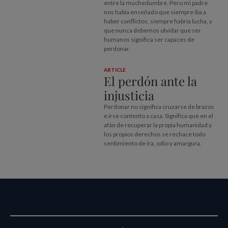
entre la muchedumbre. Pero mi padre
nos había enseñado que siempre iba a
haber conflictos, siempre habría lucha, y
que nunca debemos olvidar que ser
humanos significa ser capaces de
perdonar.
ARTICLE
El perdón ante la
injusticia
Perdonar no significa cruzarse de brazos
e irse contento a casa. Significa que en el
afán de recuperar la propia humanidad y
los propios derechos se rechace todo
sentimiento de ira, odio y amargura.