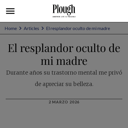
Home
Articles
El resplandor oculto de mi madre
El resplandor oculto de
mi madre
Durante años su trastorno mental me privó
de apreciar su belleza.
2 MARZO 2026