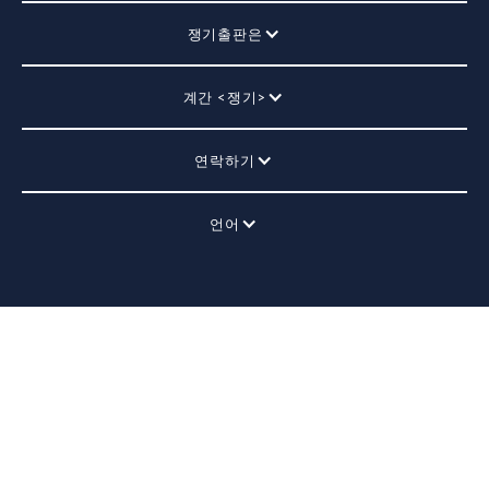
쟁기출판은
계간 <쟁기>
연락하기
언어