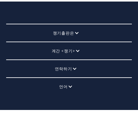
쟁기출판은
계간 <쟁기>
연락하기
언어