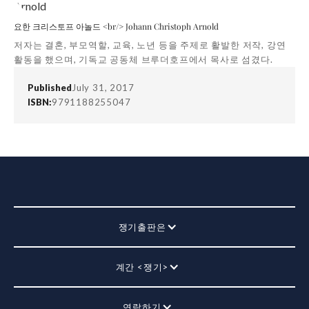
요한 크리스토프 아놀드 <br/> Johann Christoph Arnold
저자는 결혼, 부모역할, 교육, 노년 등을 주제로 활발한 저작, 강연
활동을 했으며, 기독교 공동체 브루더호프에서 목사로 섬겼다.
Published
July 31, 2017
ISBN:
9791188255047
쟁기출판은
계간 <쟁기>
연락하기