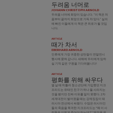
두려움 너머로
JOHANN CHRISTOPH ARNOLD
두려움 너머에 희망이 있습니다. “이 책은 처
음부터 끝까지 희망으로 가득 차 있다.” 실의
에 빠진 이들에게 이 책은 큰 위로가 될 것입
니다.
ARTICLE
때가 차서
EBERHARD ARNOLD
인류에게 가장 귀중한 성탄절이 연말연시
행사에 묻혀 갑니다. 새해에 우리에게 임하
실 기적 같은 구원을 기다려봅니다!
ARTICLE
평화를 위해 싸우다
열 살 때 히틀러 청소년단에 가입했던 지크
프리드는 유태인 친구가 하나 둘 사라지는
것을 봤지만 진짜 이유를 알지 못했다. 2차
세계대전이 벌어졌을 때는 강제징집이 돼
러시아 전선에서 싸웠다. 수많은 러시아인
들의 죽음을 목격한 지크프리드는 "왜 이 사
람들은 이렇게 죽어야 하는데?" "무엇을 위