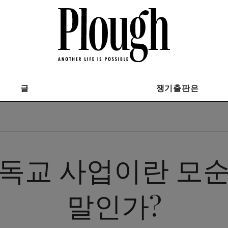
글
쟁기출판은
독교 사업이란 모
말인가?