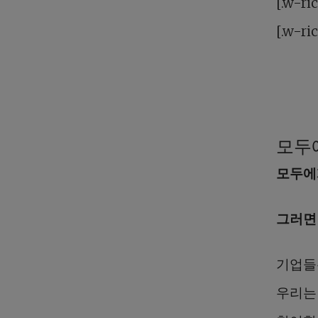
[.w-ri
[.w-ri
모두
모두에
그러면
기업들
우리는