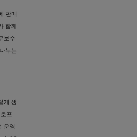
에 판매
가 함께
 무보수
 나누는
렇게 생
더호프
업 운영