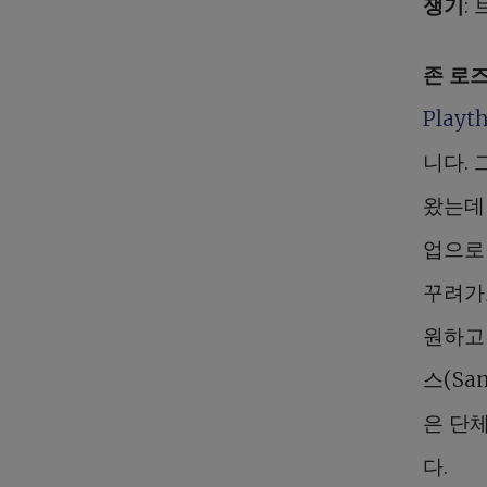
쟁기
:
존 로
Playt
니다.
왔는데
업으로
꾸려가고
원하고
스(Sam
은 단
다.