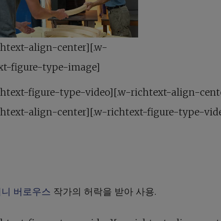
chtext-align-center][.w-
xt-figure-type-image]
chtext-figure-type-video][.w-richtext-align-cent
chtext-align-center][.w-richtext-figure-type-vid
대니 버로우스
작가의 허락을 받아 사용.