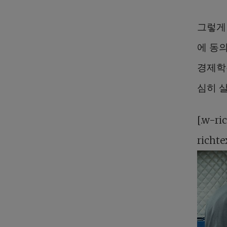
그렇게
에 동
경제학
심히 
[.w-ri
richte