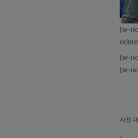
[.w-ri
richte
[.w-ri
[.w-ri
사진