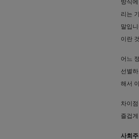
방식에
리는 
말입니
이란 
어느 
선별하
해서 
차이점
즐겁게
사회주