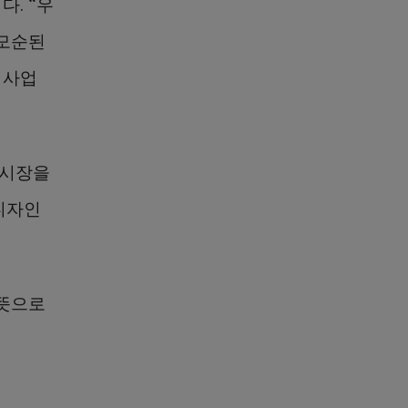
. “우
 모순된
 사업
 시장을
디자인
 뜻으로