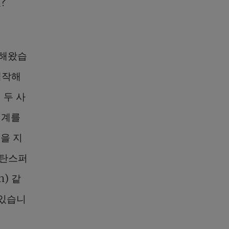
?
산해왔습
제작해
 두 사
생계를
업을 지
리탄스퍼
n) 같
 있습니