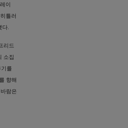
플레이
 히틀러
했다.
크프리드
의 소집
무기를
)를 향해
 바람은