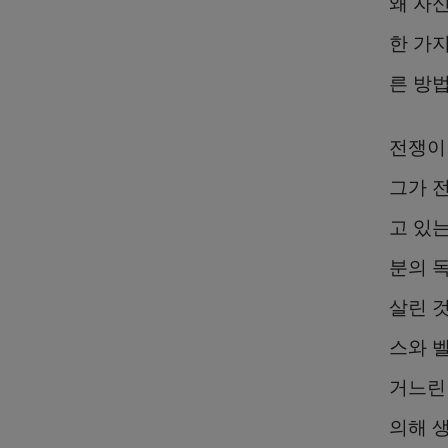
왜 자
한 가지
른 방
전쟁이
그가 
고 있
분의 
살린 
스와 
거느린
의해 