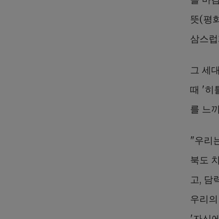
뜻(평
삼스럽
그 세
때 '
를 느
"우리
북도 
고, 담
우리의 
'자신