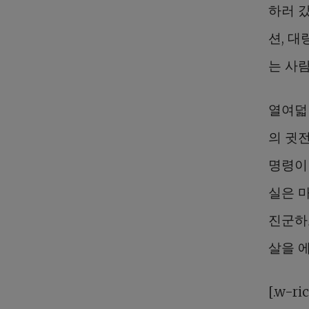
하러 
션, 
는 사
열여덟
의 귓
명령이 
실은 마
진군하
살을 에
[.w-ri