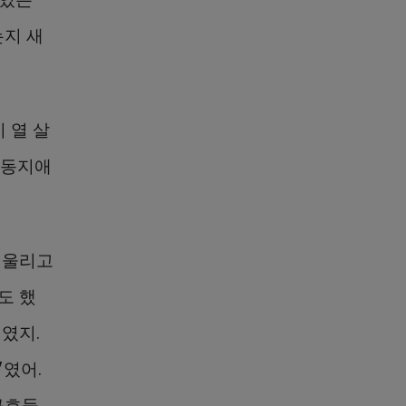
는지 새
 열 살
 동지애
 울리고
도 했
벌였지.
'였어.
구호들