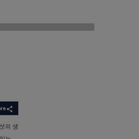
are
여섯의 생
 있는