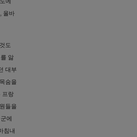
기도에
, 올바
그것도
를 앓
던 대부
 목숨을
 프랑
대원들을
미군에
 마침내