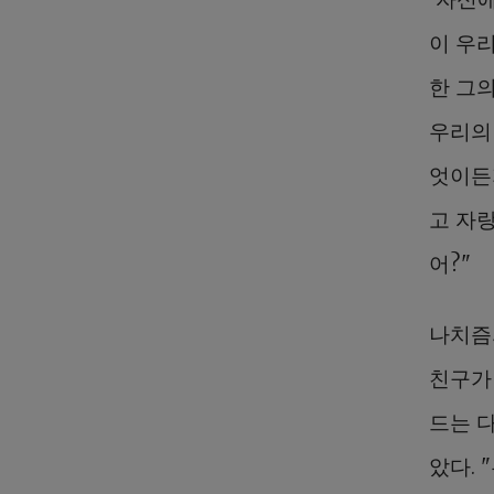
이 우
한 그
우리의
엇이든
고 자
어?"
나치즘
친구가
드는 
았다.