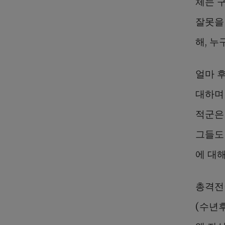
체는 
잘못을 
해, 누
얼마 
대하며
적군은
그들도
에 대
총격전
(수년