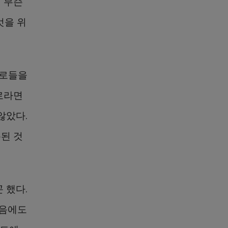
게 무슨
엇을 위
포로들을
로라면
않았다.
된 것
 했다.
없음에도