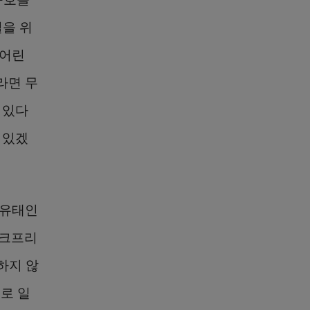
일을 위
 어린
라면 무
 있다
 있겠
 유태인
지크프리
하지 않
로 일