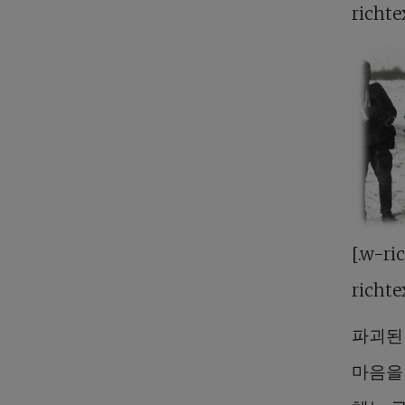
richte
[.w-ri
richte
파괴된
마음을