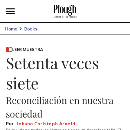
Home
Books
LEER MUESTRA
Setenta veces
siete
Reconciliación en nuestra
sociedad
Por
Johann Christoph Arnold
En la vida no todas las historias tienen un desenlace feliz. El