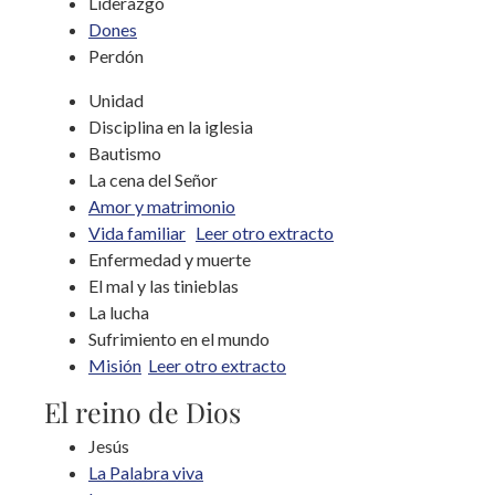
Liderazgo
Dones
Perdón
Unidad
Disciplina en la iglesia
Bautismo
La cena del Señor
Amor y matrimonio
Vida familiar
Leer otro extracto
Enfermedad y muerte
El mal y las tinieblas
La lucha
Sufrimiento en el mundo
Misión
Leer otro extracto
El reino de Dios
Jesús
La Palabra viva