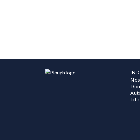
INF
Nos
Don
Aut
Lib