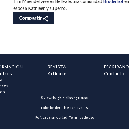
Tim Maendel vive en Bellvale, una comunidad
Bruderhof
en
esposa Kathleen y su perro.
Compartir
ORMACIÓN
REVISTA
ESCRÍBANO
otros
Artículos
Contacto
ar
ores
ros
©
2026
Plough Publishing House.
Todos los derechos reservados.
Política de privacidad
|
Términos de uso