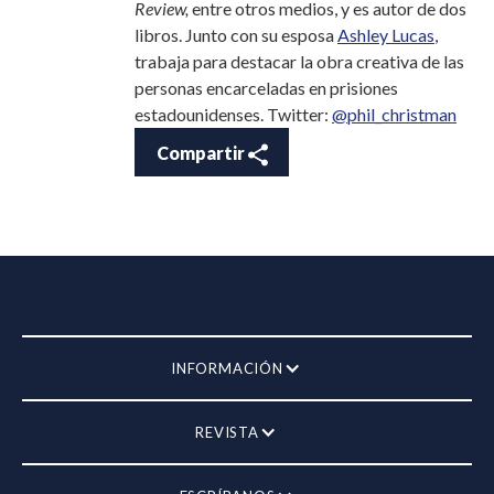
Review,
entre otros medios, y es autor de dos
libros. Junto con su esposa
Ashley Lucas
,
trabaja para destacar la obra creativa de las
personas encarceladas en prisiones
estadounidenses. Twitter:
@phil_christman
Compartir
INFORMACIÓN
REVISTA