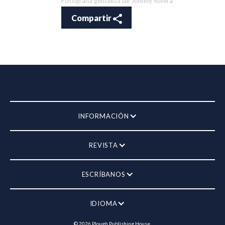
Fotografía gentileza de Johnny Rivera
Compartir
INFORMACIÓN
REVISTA
ESCRÍBANOS
IDIOMA
©
2026
Plough Publishing House.