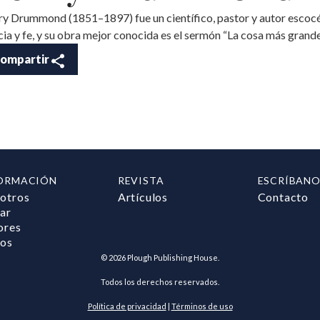
y Drummond (1851–1897) fue un científico, pastor y autor escocé
cia y fe, y su obra mejor conocida es el sermón “La cosa más grand
ompartir
ORMACIÓN
REVISTA
ESCRÍBANO
otros
Artículos
Contacto
ar
ores
ros
©
2026
Plough Publishing House.
Todos los derechos reservados.
Política de privacidad
|
Términos de uso