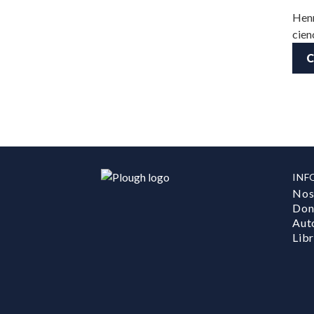
Henr
cien
C
INF
Nos
Don
Aut
Lib