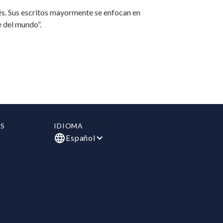
s. Sus escritos mayormente se enfocan en
e del mundo”.
S
IDIOMA
Español