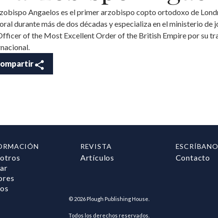
rzobispo Angaelos es el primer arzobispo copto ortodoxo de Lond
oral durante más de dos décadas y especializa en el ministerio de jóv
Officer of the Most Excellent Order of the British Empire por su trab
rnacional.
ompartir
ORMACIÓN
REVISTA
ESCRÍBANO
otros
Artículos
Contacto
ar
ores
ros
©
2026
Plough Publishing House.
Todos los derechos reservados.