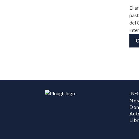
El a
past
del 
inte
C
INF
Nos
Don
Aut
Lib