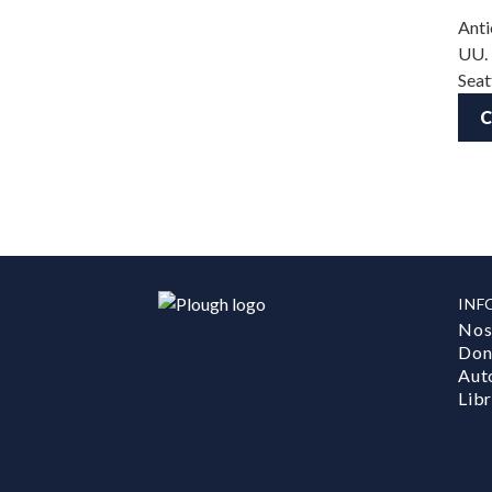
Anti
UU. 
Seat
C
INF
Nos
Don
Aut
Lib