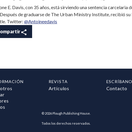
one E. Davis, con 35 años, está sirviendo una sentencia carcelaria 
Después de graduarse de The Urban Ministry Institute, recibió su 
tle. Twitter:
@Antoineedavis
ompartir
ORMACIÓN
REVISTA
ESCRÍBANO
otros
Artículos
Contacto
ar
ores
ros
©
2026
Plough Publishing House.
Todos los derechos reservados.