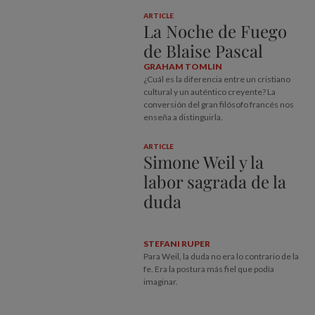
ARTICLE
La Noche de Fuego
de Blaise Pascal
GRAHAM TOMLIN
¿Cuál es la diferencia entre un cristiano
cultural y un auténtico creyente? La
conversión del gran filósofo francés nos
enseña a distinguirla.
ARTICLE
Simone Weil y la
labor sagrada de la
duda
STEFANI RUPER
Para Weil, la duda no era lo contrario de la
fe. Era la postura más fiel que podía
imaginar.