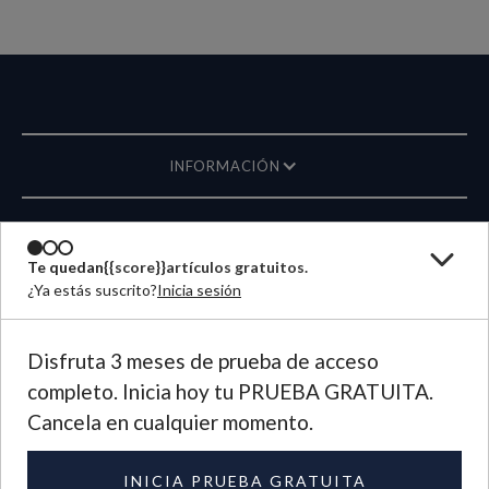
INFORMACIÓN
REVISTA
Te quedan
{{score}}
artículos gratuitos.
¿Ya estás suscrito?
Inicia sesión
ESCRÍBANOS
IDIOMA
Disfruta 3 meses de prueba de acceso
completo. Inicia hoy tu PRUEBA GRATUITA.
©
2026
Plough Publishing House.
Cancela en cualquier momento.
Todos los derechos reservados.
Política de privacidad
|
Términos de uso
INICIA PRUEBA GRATUITA