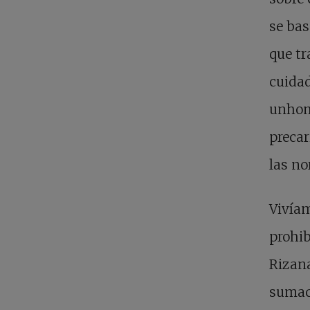
se bas
que t
cuidad
unhomb
precar
las no
Vivíam
prohib
Rizana
sumaco