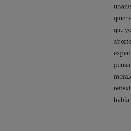
unajus
quien
que yo
aborto
experi
pensar
morale
reflex
había 