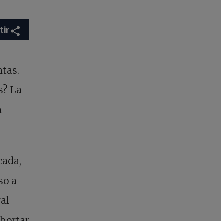
tir
ntas.
s? La
a
cada,
so a
ral
abortar