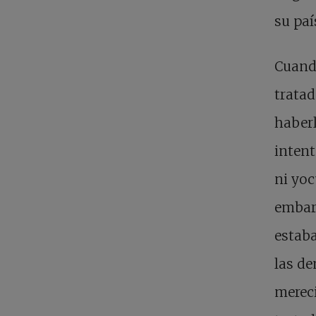
su paí
Cuando
tratad
haberl
intent
ni yoc
embar
estaba
las de
mereci