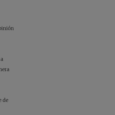
pinión
 a
imera
e de