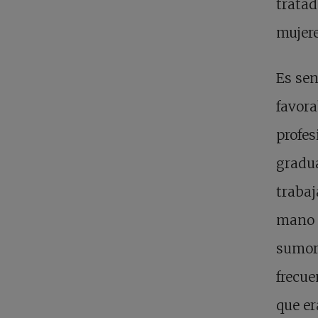
tratad
mujere
Es sen
favora
profes
gradu
trabaj
mano e
sumor
frecue
que er