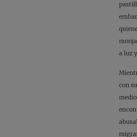
pastil
embara
quiene
monjas
a luz 
Mientr
con su
medio
encont
abusab
migran