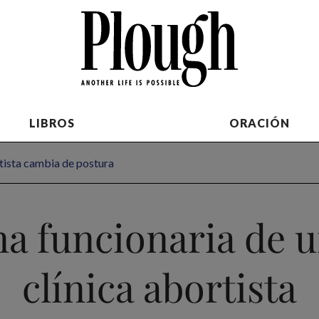
LIBROS
ORACIÓN
rtista cambia de postura
a funcionaria de 
clínica abortista