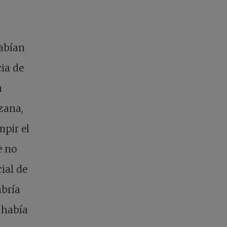
habían
cia de
a
zana,
mpir el
e no
ial de
abría
 había