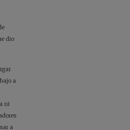
de
ue dio
argar
bajo a
a ni
jadores
sar a