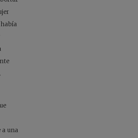
jer
 había
r
a
ente
.
que
e a una