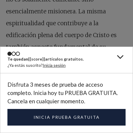
esencialmente misionera. La misma
espiritualidad que contribuye a la
edificación plena del cuerpo de Cristo es
también aspecto fundamental de su
testimonio en el mundo.
Te quedan
{{score}}
artículos gratuitos.
¿Ya estás suscrito?
Inicia sesión
La espiritualidad misionera de la iglesia en
Disfruta 3 meses de prueba de acceso
el mundo consiste esencialmente en el
completo. Inicia hoy tu PRUEBA GRATUITA.
Cancela en cualquier momento.
seguimiento de Jesús. Él es el modelo único
para la misión de la iglesia. El llamado de
INICIA PRUEBA GRATUITA
Jesús al discipulado es un llamado a