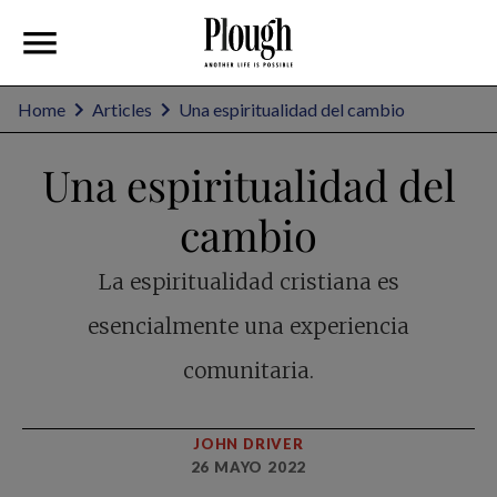
Home
Articles
Una espiritualidad del cambio
Una espiritualidad del
cambio
La espiritualidad cristiana es
esencialmente una experiencia
comunitaria.
JOHN DRIVER
26 MAYO 2022