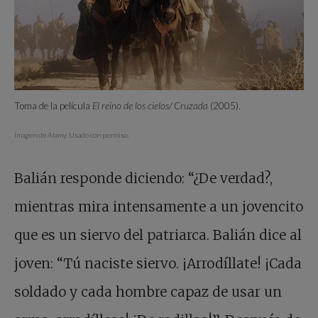
Toma de la película
El reino de los cielos/ Cruzada
(2005).
Imagen de Alamy. Usado con permiso.
Balián responde diciendo: “¿De verdad?,
mientras mira intensamente a un jovencito
que es un siervo del patriarca. Balián dice al
joven: “Tú naciste siervo. ¡Arrodíllate! ¡Cada
soldado y cada hombre capaz de usar un