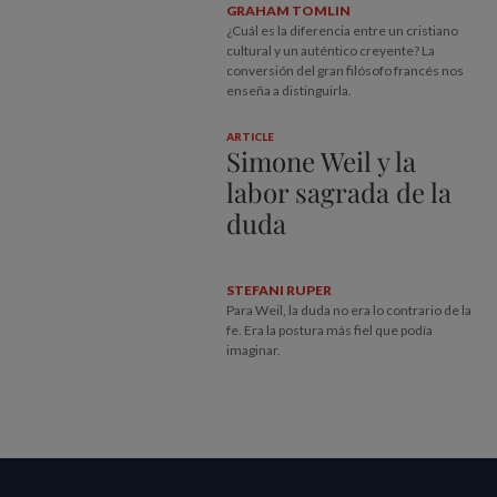
GRAHAM TOMLIN
¿Cuál es la diferencia entre un cristiano
cultural y un auténtico creyente? La
conversión del gran filósofo francés nos
enseña a distinguirla.
ARTICLE
Simone Weil y la
labor sagrada de la
duda
STEFANI RUPER
Para Weil, la duda no era lo contrario de la
fe. Era la postura más fiel que podía
imaginar.