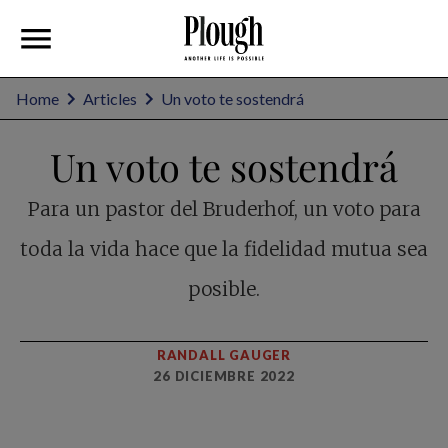
Home
Articles
Un voto te sostendrá
Un voto te sostendrá
Para un pastor del Bruderhof, un voto para
toda la vida hace que la fidelidad mutua sea
posible.
RANDALL GAUGER
26 DICIEMBRE 2022