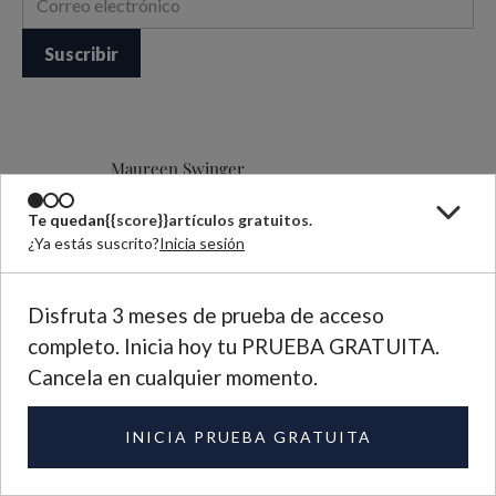
Maureen Swinger
Maureen Swinger es editora de Plough; vive en Fox Hill
Bruderhof, en Walden, Nueva York, EE. UU., con su esposo
Te quedan
{{score}}
artículos gratuitos.
Jason y sus tres hijos.
¿Ya estás suscrito?
Inicia sesión
See More
Disfruta 3 meses de prueba de acceso
completo. Inicia hoy tu PRUEBA GRATUITA.
Cancela en cualquier momento.
Seguir leyendo
INICIA PRUEBA GRATUITA
ARTICLE
Es político construir