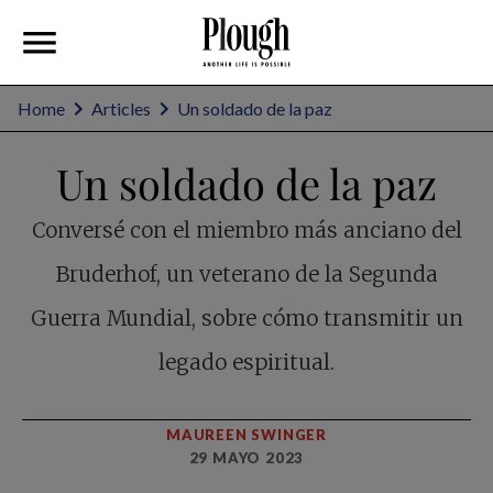
Home
Articles
Un soldado de la paz
Un soldado de la paz
Conversé con el miembro más anciano del
Bruderhof, un veterano de la Segunda
Guerra Mundial, sobre cómo transmitir un
legado espiritual.
MAUREEN SWINGER
29 MAYO 2023